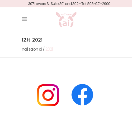
307 Lewers St. Suite 301 and 302 - Tel: 808-921-2900
12月 2021
nail salon ai
/
2021