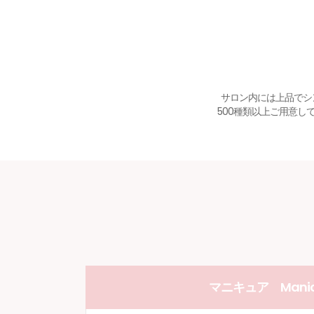
サロン内には上品でシ
500種類以上ご用意
マニキュア Manic