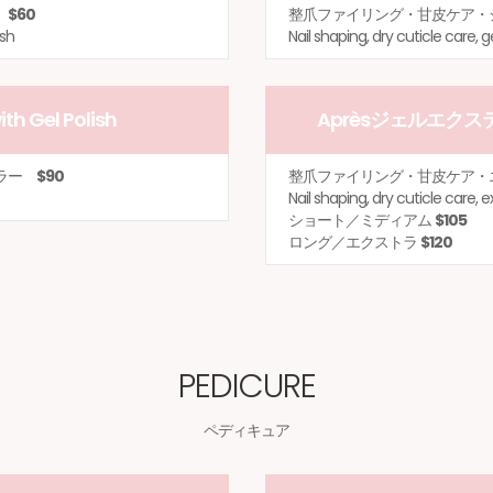
ー
$60
整爪ファイリング・甘皮ケア
ish
Nail shaping, dry cuticle care, ge
 Gel Polish
Aprèsジェルエクステンシ
カラー
$90
整爪ファイリング・甘皮ケア・
Nail shaping, dry cuticle care, e
ショート／ミディアム
$105
ロング／エクストラ
$120
PEDICURE
ペディキュア