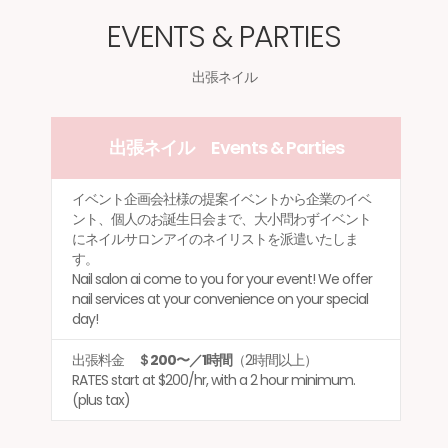
EVENTS & PARTIES
出張ネイル
出張ネイル Events & Parties
イベント企画会社様の提案イベントから企業のイベ
ント、個人のお誕生日会まで、大小問わずイベント
にネイルサロンアイのネイリストを派遣いたしま
す。
Nail salon ai come to you for your event! We offer
nail services at your convenience on your special
day!
出張料金
＄200〜／1時間
（2時間以上）
RATES start at $200/hr, with a 2 hour minimum.
(plus tax)