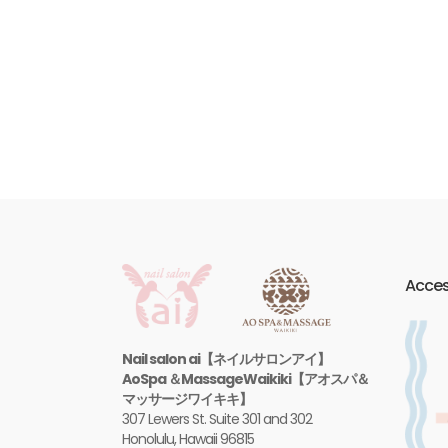
Acce
Nail salon ai【ネイルサロンアイ】
AoSpa ＆MassageWaikiki【アオスパ＆
マッサージワイキキ】
307 Lewers St. Suite 301 and 302
Honolulu, Hawaii 96815