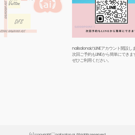
nailsalonaiのLINEアカウント開設
次回ご予約もLINEから簡単にできま
ぜひご利用ください。
(c) copyright
nail salon ai. All rights reserved.