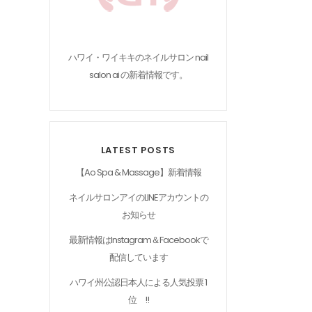
ハワイ・ワイキキのネイルサロン nail
salon ai の新着情報です。
LATEST POSTS
【Ao Spa & Massage】新着情報
ネイルサロンアイのLINEアカウントの
お知らせ
最新情報はInstagram＆Facebookで
配信しています
ハワイ州公認日本人による人気投票 1
位 !!