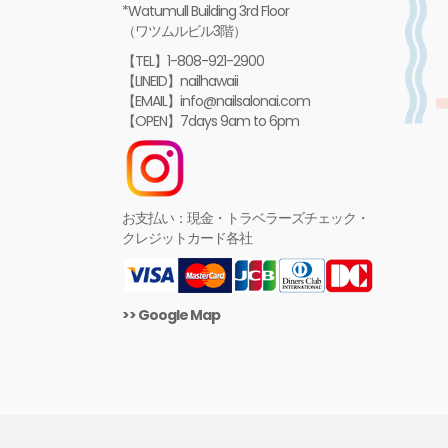
*Watumull Building 3rd Floor
（ワツムルビル3階）
【TEL】1-808-921-2900
【LINEID】nailhawaii
【EMAIL】info@nailsalonai.com
【OPEN】7days 9am to 6pm
お支払い：現金・トラベラーズチェック・
クレジットカード各社
>> Google Map