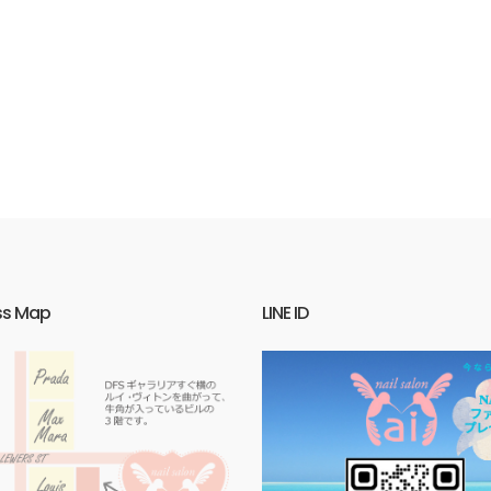
ss Map
LINE ID