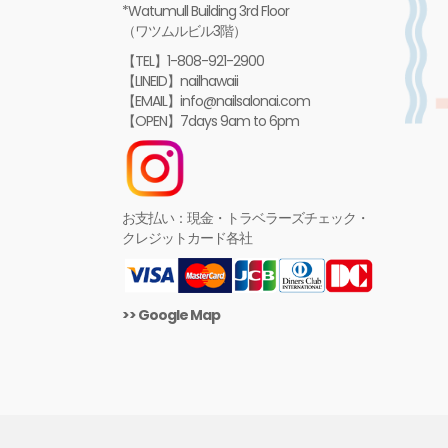
*Watumull Building 3rd Floor
（ワツムルビル3階）
【TEL】1-808-921-2900
【LINEID】nailhawaii
【EMAIL】info@nailsalonai.com
【OPEN】7days 9am to 6pm
お支払い：現金・トラベラーズチェック・
クレジットカード各社
>> Google Map