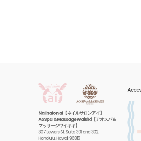
Acce
Nail salon ai【ネイルサロンアイ】
AoSpa ＆MassageWaikiki【アオスパ＆
マッサージワイキキ】
307 Lewers St. Suite 301 and 302
Honolulu, Hawaii 96815