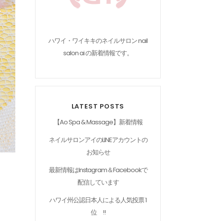
ハワイ・ワイキキのネイルサロン nail
salon ai の新着情報です。
LATEST POSTS
【Ao Spa & Massage】新着情報
ネイルサロンアイのLINEアカウントの
お知らせ
最新情報はInstagram＆Facebookで
配信しています
ハワイ州公認日本人による人気投票 1
位 !!