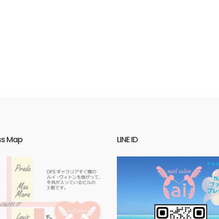
ss Map
LINE ID