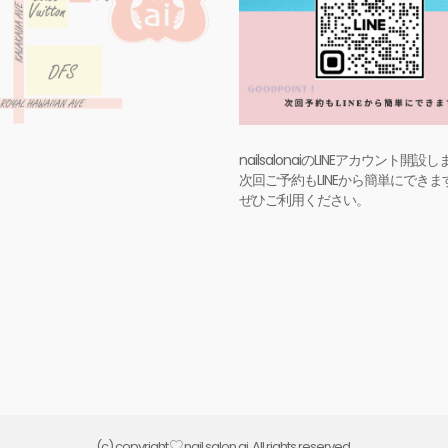
nailsalonaiのLINEアカウント開設
次回ご予約もLINEから簡単にできま
ぜひご利用ください。
(c) copyright
nail salon ai. All rights reserved.